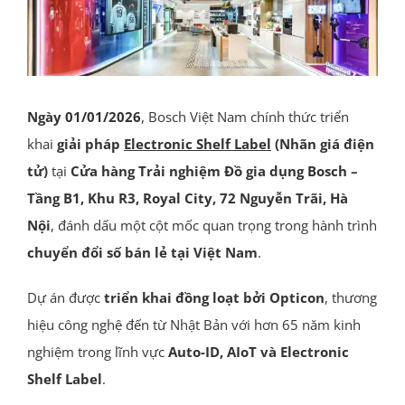
Ngày 01/01/2026
,
Bosch Việt Nam
chính thức triển
khai
giải pháp
Electronic Shelf Label
(Nhãn giá điện
tử)
tại
Cửa hàng Trải nghiệm Đồ gia dụng Bosch –
Tầng B1, Khu R3,
Royal City
, 72 Nguyễn Trãi, Hà
Nội
, đánh dấu một cột mốc quan trọng trong hành trình
chuyển đổi số bán lẻ tại Việt Nam
.
Dự án được
triển khai đồng loạt bởi
Opticon
, thương
hiệu công nghệ đến từ Nhật Bản với hơn 65 năm kinh
nghiệm trong lĩnh vực
Auto-ID, AIoT và Electronic
Shelf Label
.