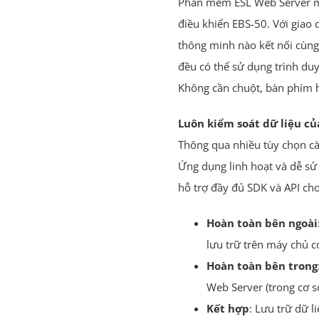
Phần mềm ESL Web Server mớ
điều khiển EBS-50. Với giao d
thông minh nào kết nối cùn
đều có thể sử dụng trình duy
Không cần chuột, bàn phím 
Luôn kiểm soát dữ liệu củ
Thông qua nhiều tùy chọn cà
Ứng dụng linh hoạt và dễ 
hỗ trợ đầy đủ SDK và API cho 
Hoàn toàn bên ngoài
lưu trữ trên máy chủ cơ
Hoàn toàn bên trong
Web Server (trong cơ s
Kết hợp
: Lưu trữ dữ l