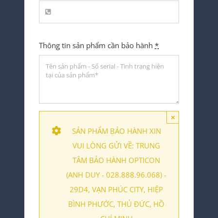
Thông tin sản phẩm cần bảo hành
*
×
SẢN PHẨM BẢO HÀNH XIN
VUI LÒNG GỬI VỀ: TRUNG
TÂM BẢO HÀNH OPTICON
(ANH DUY - 028.888.96.068) -
29D4, VẠN PHÚC CITY, HIỆP
BÌNH PHƯỚC, THỦ ĐỨC, HỒ