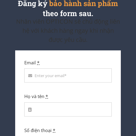
Đăng ký
bảo hành sản phẩm
theo form sau.
Nhân viên OPTICON sẽ chủ động liên
hệ với khách hàng ngay khi nhận
được yêu cầu.
Email
*
Họ và tên
*
Số điện thoại
*