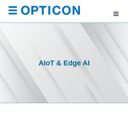
Skip
to
content
AIoT & Edge AI