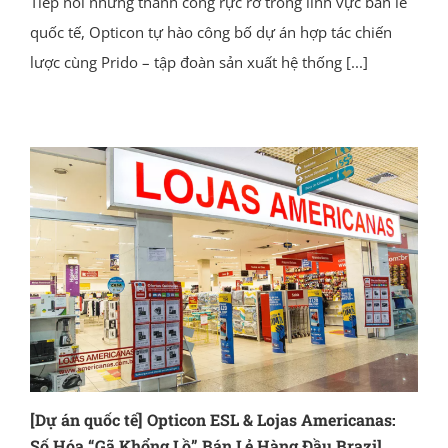
Tiếp nối những thành công rực rỡ trong lĩnh vực bán lẻ
quốc tế, Opticon tự hào công bố dự án hợp tác chiến
lược cùng Prido – tập đoàn sản xuất hệ thống
[...]
[Dự án quốc tế] Opticon ESL & Lojas Americanas:
Số Hóa “Gã Khổng Lồ” Bán Lẻ Hàng Đầu Brazil