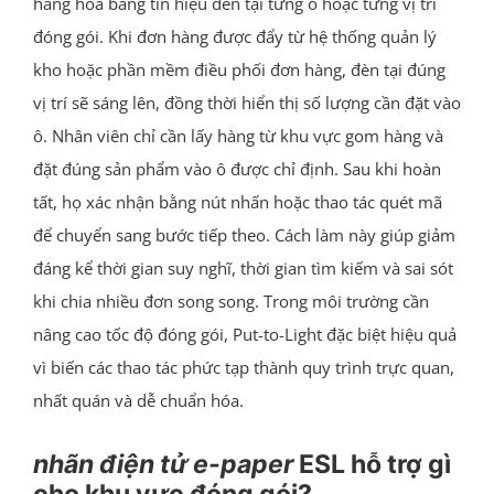
hàng hóa bằng tín hiệu đèn tại từng ô hoặc từng vị trí
đóng gói. Khi đơn hàng được đẩy từ hệ thống quản lý
kho hoặc phần mềm điều phối đơn hàng, đèn tại đúng
vị trí sẽ sáng lên, đồng thời hiển thị số lượng cần đặt vào
ô. Nhân viên chỉ cần lấy hàng từ khu vực gom hàng và
đặt đúng sản phẩm vào ô được chỉ định. Sau khi hoàn
tất, họ xác nhận bằng nút nhấn hoặc thao tác quét mã
để chuyển sang bước tiếp theo. Cách làm này giúp giảm
đáng kể thời gian suy nghĩ, thời gian tìm kiếm và sai sót
khi chia nhiều đơn song song. Trong môi trường cần
nâng cao tốc độ đóng gói, Put-to-Light đặc biệt hiệu quả
vì biến các thao tác phức tạp thành quy trình trực quan,
nhất quán và dễ chuẩn hóa.
nhãn điện tử
e-paper
ESL hỗ trợ gì
cho khu vực đóng gói?