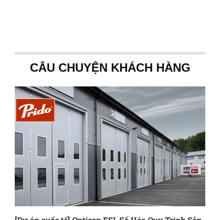
CÂU CHUYỆN KHÁCH HÀNG
[Dự án quốc tế] Opticon ESL Số Hóa Quy Trình Sản