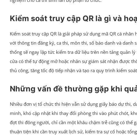
nghiệm cho cả thí sinh lẫn bộ phận tổ chức.
Kiểm soát truy cập QR là gì và ho
Kiểm soát truy cập QR là giải pháp sử dụng mã QR cá nhân h
với thông tin đăng ký, ca thi, môn thi, số báo danh và danh 
thống sẽ ngay lập tức kiểm tra dữ liệu trên nền tảng quản lý
cửa có thể tự động mở hoặc nhân sự giám sát nhận được thôn
thủ công, tăng tốc độ tiếp nhận và tạo ra quy trình kiểm soá
Những vấn đề thường gặp khi quản
Nhiều đơn vị tổ chức thi hiện vẫn sử dụng giấy báo dự thi, d
minh, khó cập nhật khi thay đổi phòng thi vào phút chót, k
đợt thi đông người, chỉ cần một khâu chậm trễ cũng có thể gâ
thuận tiện khi cần truy xuất lịch sử, kiểm tra sự cố hoặc tổ