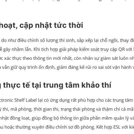
hoạt, cập nhật tức thời
ý do như điều chỉnh số lượng thí sinh, sắp xếp lại chỗ ngồi, thay 
dễ gây nhầm lẫn. Khi tích hợp giải pháp kiểm soát truy cập QR với
 xác thực theo thông tin mới nhất, còn nhân sự giám sát luôn nhì
 vẫn giữ quy trình ổn định, giảm đáng kể rủi ro sai sót vận hành
thực tế tại trung tâm khảo thí
tronic Shelf Label lại có ứng dụng rất phù hợp cho các trung tâm
kỳ thi, mã phòng, thời gian thi, trạng thái phòng và thậm chí cả m
 nhật đồng loạt, giúp đồng bộ thông tin giữa phần mềm quản lý và 
au hoặc thường xuyên điều chỉnh sơ đồ phòng. Kết hợp ESL với ki