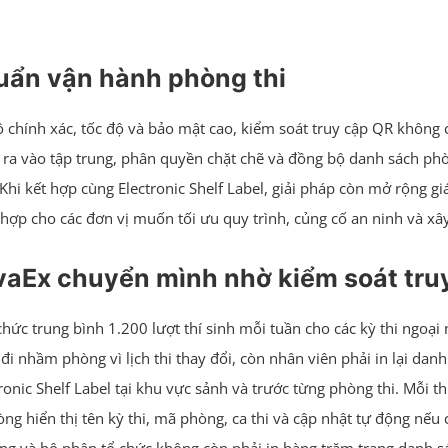
uẩn vận hành phòng thi
 chính xác, tốc độ và bảo mật cao, kiểm soát truy cập QR không c
ra vào tập trung, phân quyền chặt chẽ và đồng bộ danh sách phòng
hi kết hợp cùng Electronic Shelf Label, giải pháp còn mở rộng giá
hợp cho các đơn vị muốn tối ưu quy trình, củng cố an ninh và xâ
vaEx chuyển mình nhờ kiểm soát tru
chức trung bình 1.200 lượt thí sinh mỗi tuần cho các kỳ thi ngoại
đi nhầm phòng vì lịch thi thay đổi, còn nhân viên phải in lại da
tronic Shelf Label tại khu vực sảnh và trước từng phòng thi. Mỗi 
ng hiển thị tên kỳ thi, mã phòng, ca thi và cập nhật tự động nếu c