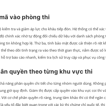
t mã vào phòng thi
độ kiểm tra và giảm áp lực cho khâu tiếp đón. Hệ thống có thể xác 
o độ chính xác nhờ tự động đối chiếu dữ liệu với danh sách phòng
 tin không hợp lệ. Thứ ba, tính bảo mật được cải thiện rõ rệt kh
ó thể theo dõi tình trạng ra vào theo thời gian thực, nắm được s
, hỗ trợ báo cáo nhanh, kiểm tra lịch sử truy cập và phục vụ công 
hân quyền theo từng khu vực thi
à khả năng phân quyền chi tiết cho từng nhóm người dùng. Không 
ng giờ quy định. Giám thị được cấp quyền vào khu vực coi thi và 
. Với cơ chế phân quyền rõ ràng, trung tâm khảo thí có thể ngăn c
 là yếu tố đặc biệt quan trọng với các kỳ thi chứng chỉ quốc tế, 