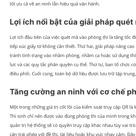
tối ưu cả về an ninh lẫn hiệu quả vận hành.
Lợi ích nổi bật của giải pháp qué
Lợi ích đầu tiên của việc quét mã vào phòng thi là tăng tốc 
tiếp xúc giấy tờ không cần thiết. Thứ hai, giải pháp nâng ca
tránh tình trạng vào nhầm phòng, nhầm ca hoặc sử dụng thông
lực và các quy tắc phân quyền cụ thể. Thứ tư, ban tổ chức c
điều phối. Cuối cùng, toàn bộ dữ liệu được lưu trữ tập trung
Tăng cường an ninh với cơ chế p
Một trong những giá trị cốt lõi của kiểm soát truy cập QR l
Thí sinh chỉ nên được vào đúng phòng thi của mình trong khu
quản trị hệ thống sẽ có quyền truy cập khác nhau tùy vai trò
cận trái phép với đề thi, tài liệu hoặc khu vực nhạy cảm. Đây