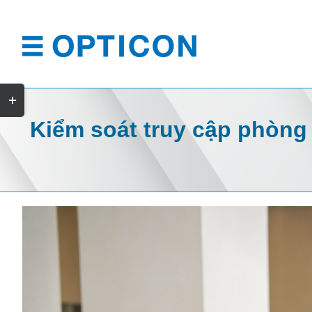
Skip
to
content
Toggle
Sliding
Kiểm soát truy cập phòng 
Bar
Area