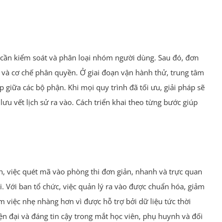
c cần kiểm soát và phân loại nhóm người dùng. Sau đó, đơn
mã và cơ chế phân quyền. Ở giai đoạn vận hành thử, trung tâm
giữa các bộ phận. Khi mọi quy trình đã tối ưu, giải pháp sẽ
ưu vết lịch sử ra vào. Cách triển khai theo từng bước giúp
nh, việc quét mã vào phòng thi đơn giản, nhanh và trực quan
hi. Với ban tổ chức, việc quản lý ra vào được chuẩn hóa, giảm
m việc nhẹ nhàng hơn vì được hỗ trợ bởi dữ liệu tức thời
iện đại và đáng tin cậy trong mắt học viên, phụ huynh và đối