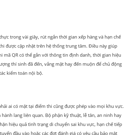
thực trong vài giây, rút ngắn thời gian xếp hàng và hạn chế
 thi được cập nhật trên hệ thống trung tâm. Điều này giúp
i mã QR có thể gắn với thông tin định danh, thời gian hiệu
ố lượng thí sinh đã đến, vắng mặt hay đến muộn để chủ động
tác kiểm toán nội bộ.
phải ai có mặt tại điểm thi cũng được phép vào mọi khu vực.
hành lang liên quan. Bộ phận kỹ thuật, lễ tân, an ninh hay
hặn hiệu quả tình trạng di chuyển sai khu vực, hạn chế tiếp
thi tuyển đầu vào hoặc các đợt đánh giá có yêu cầu bảo mật