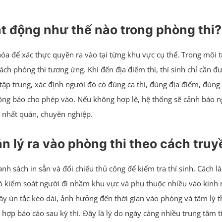
ạt động như thế nào trong phòng thi?
óa để xác thực quyền ra vào tại từng khu vực cụ thể. Trong môi 
sách phòng thi tương ứng. Khi đến địa điểm thi, thí sinh chỉ cần đ
 tập trung, xác định người đó có đúng ca thi, đúng địa điểm, đún
g báo cho phép vào. Nếu không hợp lệ, hệ thống sẽ cảnh báo nga
t nhất quán, chuyên nghiệp.
 lý ra vào phòng thi theo cách truy
anh sách in sẵn và đối chiếu thủ công để kiểm tra thí sinh. Cách 
hó kiểm soát người đi nhầm khu vực và phụ thuộc nhiều vào kinh
y ùn tắc kéo dài, ảnh hưởng đến thời gian vào phòng và tâm lý thí
ng hợp báo cáo sau kỳ thi. Đây là lý do ngày càng nhiều trung tâ