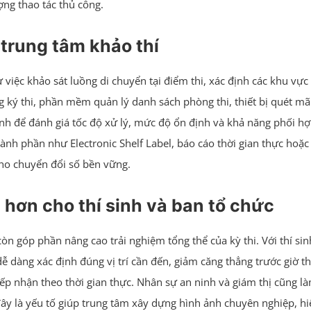
ợng thao tác thủ công.
 trung tâm khảo thí
 việc khảo sát luồng di chuyển tại điểm thi, xác định các khu vự
ăng ký thi, phần mềm quản lý danh sách phòng thi, thiết bị quét 
h để đánh giá tốc độ xử lý, mức độ ổn định và khả năng phối hợp 
nh phần như Electronic Shelf Label, báo cáo thời gian thực hoặc l
cho chuyển đổi số bền vững.
t hơn cho thí sinh và ban tổ chức
òn góp phần nâng cao trải nghiệm tổng thể của kỳ thi. Với thí si
dễ dàng xác định đúng vị trí cần đến, giảm căng thẳng trước giờ t
iếp nhận theo thời gian thực. Nhân sự an ninh và giám thị cũng là
i, đây là yếu tố giúp trung tâm xây dựng hình ảnh chuyên nghiệp, h