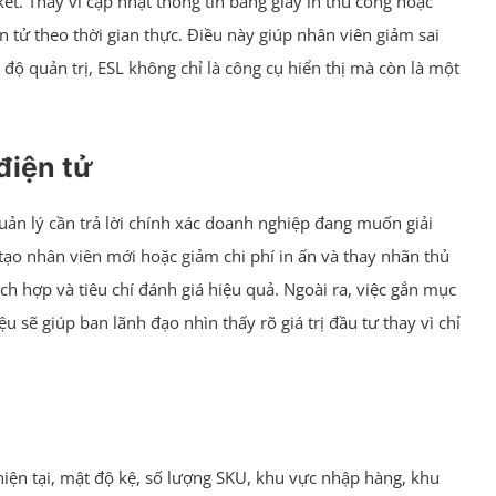
kết. Thay vì cập nhật thông tin bằng giấy in thủ công hoặc
tử theo thời gian thực. Điều này giúp nhân viên giảm sai
 độ quản trị, ESL không chỉ là công cụ hiển thị mà còn là một
điện tử
uản lý cần trả lời chính xác doanh nghiệp đang muốn giải
ào tạo nhân viên mới hoặc giảm chi phí in ấn và thay nhãn thủ
ch hợp và tiêu chí đánh giá hiệu quả. Ngoài ra, việc gắn mục
ệu sẽ giúp ban lãnh đạo nhìn thấy rõ giá trị đầu tư thay vì chỉ
hiện tại, mật độ kệ, số lượng SKU, khu vực nhập hàng, khu