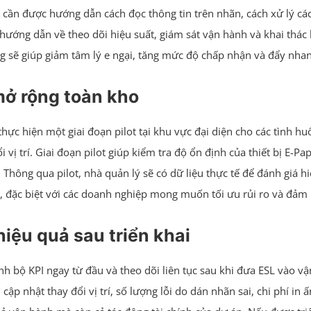
 cần được hướng dẫn cách đọc thông tin trên nhãn, cách xử lý các 
ó hướng dẫn về theo dõi hiệu suất, giám sát vận hành và khai thác
ùng sẽ giúp giảm tâm lý e ngại, tăng mức độ chấp nhận và đẩy nha
mở rộng toàn kho
thực hiện một giai đoạn pilot tại khu vực đại diện cho các tình h
ị trí. Giai đoạn pilot giúp kiểm tra độ ổn định của thiết bị E-Pap
hông qua pilot, nhà quản lý sẽ có dữ liệu thực tế để đánh giá h
, đặc biệt với các doanh nghiệp mong muốn tối ưu rủi ro và đảm b
hiệu quả sau triển khai
 bộ KPI ngay từ đầu và theo dõi liên tục sau khi đưa ESL vào vậ
an cập nhật thay đổi vị trí, số lượng lỗi do dán nhãn sai, chi phí i