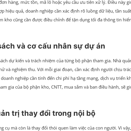
i đơn hàng, mức tồn, mã lô hoặc yêu cầu ưu tiên xử lý. Điều này gi
p hiệu quả, doanh nghiệp cần xác định rõ luồng dữ liệu, tần suấ
iên kho cũng cần được điều chỉnh để tận dụng tối đa thông tin hiể
sách và cơ cấu nhân sự dự án
sách dự kiến và trách nhiệm của từng bộ phận tham gia. Nhà quản 
 thử và nghiệm thu. Với mỗi giai đoạn, cần xác định người chịu tr
, doanh nghiệp cần tính đến chi phí hạ tầng mạng, dịch vụ triển k
tham gia của bộ phận kho, CNTT, mua sắm và ban điều hành, sẽ giú
n trị thay đổi trong nội bộ
g cụ mà còn là thay đổi thói quen làm việc của con người. Vì vậy,