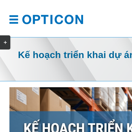
Skip
to
content
Toggle
Sliding
Kế hoạch triển khai dự 
Bar
Area