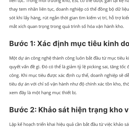
liên tục. Trong môi trường kho, ESL có thể được gắn tại kệ hà
thay tem nhãn liên tục, doanh nghiệp có thể đồng bộ dữ liệ
sót khi lấy hàng, rút ngắn thời gian tìm kiếm vị trí, hỗ trợ
mắt xích quan trọng trong quá trình số hóa vận hành kho.
Bước 1: Xác định mục tiêu kinh do
Một dự án công nghệ thành công luôn bắt đầu từ mục tiêu kin
quyết vấn đề gì. Đó có thể là giảm tỷ lệ picking sai, tăng tố
công. Khi mục tiêu được xác định cụ thể, doanh nghiệp sẽ dễ
tiêu dự án với chỉ số vận hành như độ chính xác tồn kho, thời 
xem đây là một hạng mục thiết bị.
Bước 2: Khảo sát hiện trạng kho 
Lập kế hoạch triển khai hiệu quả cần bắt đầu từ việc khảo s