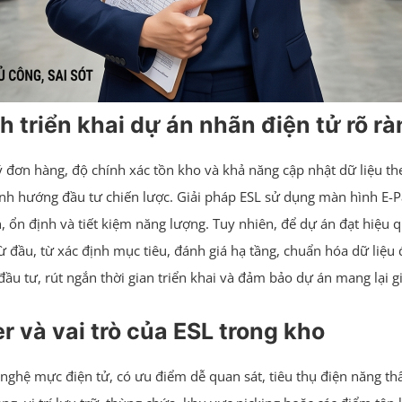
h triển khai dự án nhãn điện tử rõ r
ý đơn hàng, độ chính xác tồn kho và khả năng cập nhật dữ liệu the
 hướng đầu tư chiến lược. Giải pháp ESL sử dụng màn hình E-Paper
 ổn định và tiết kiệm năng lượng. Tuy nhiên, để dự án đạt hiệu qu
ừ đầu, từ xác định mục tiêu, đánh giá hạ tầng, chuẩn hóa dữ liệu
đầu tư, rút ngắn thời gian triển khai và đảm bảo dự án mang lại g
 và vai trò của ESL trong kho
ng nghệ mực điện tử, có ưu điểm dễ quan sát, tiêu thụ điện năng t