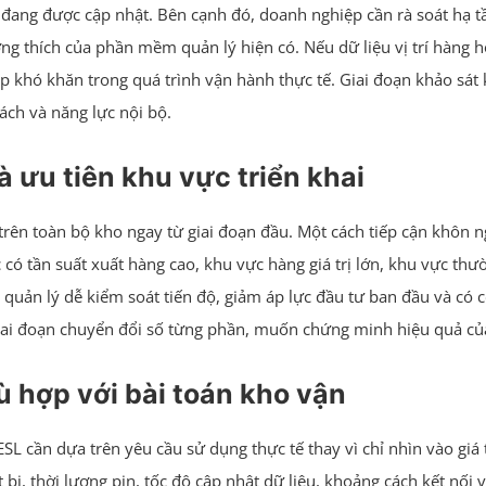
ệu đang được cập nhật. Bên cạnh đó, doanh nghiệp cần rà soát hạ
g thích của phần mềm quản lý hiện có. Nếu dữ liệu vị trí hàng
ặp khó khăn trong quá trình vận hành thực tế. Giai đoạn khảo sá
ách và năng lực nội bộ.
 ưu tiên khu vực triển khai
trên toàn bộ kho ngay từ giai đoạn đầu. Một cách tiếp cận khôn 
 có tần suất xuất hàng cao, khu vực hàng giá trị lớn, khu vực thườn
n quản lý dễ kiểm soát tiến độ, giảm áp lực đầu tư ban đầu và có 
ai đoạn chuyển đổi số từng phần, muốn chứng minh hiệu quả của
 hợp với bài toán kho vận
ESL cần dựa trên yêu cầu sử dụng thực tế thay vì chỉ nhìn vào gi
bị, thời lượng pin, tốc độ cập nhật dữ liệu, khoảng cách kết nối 