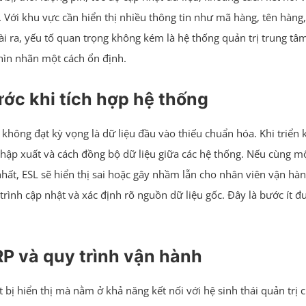
 Với khu vực cần hiển thị nhiều thông tin như mã hàng, tên hàng, 
 ra, yếu tố quan trọng không kém là hệ thống quản trị trung tâm
ghìn nhãn một cách ổn định.
ước khi tích hợp hệ thống
ông đạt kỳ vọng là dữ liệu đầu vào thiếu chuẩn hóa. Khi triển 
ắc nhập xuất và cách đồng bộ dữ liệu giữa các hệ thống. Nếu cùng 
hất, ESL sẽ hiển thị sai hoặc gây nhầm lẫn cho nhân viên vận hàn
rình cập nhật và xác định rõ nguồn dữ liệu gốc. Đây là bước ít đ
P và quy trình vận hành
ết bị hiển thị mà nằm ở khả năng kết nối với hệ sinh thái quản tr