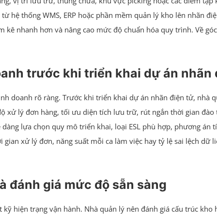
ng, vị trí lưu trữ, thùng chứa, khu vực picking hoặc các điểm tập 
u từ hệ thống WMS, ERP hoặc phần mềm quản lý kho lên nhãn điện 
 kiểm kê nhanh hơn và nâng cao mức độ chuẩn hóa quy trình. Về góc
anh trước khi triển khai dự án nhãn 
h doanh rõ ràng. Trước khi triển khai dự án nhãn điện tử, nhà q
c độ xử lý đơn hàng, tối ưu diện tích lưu trữ, rút ngắn thời gian đ
 dàng lựa chọn quy mô triển khai, loại ESL phù hợp, phương án tí
gian xử lý đơn, năng suất mỗi ca làm việc hay tỷ lệ sai lệch dữ li
và đánh giá mức độ sẵn sàng
át kỹ hiện trạng vận hành. Nhà quản lý nên đánh giá cấu trúc kho 