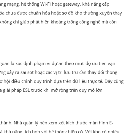
 tầng mạng, hệ thống Wi-Fi hoặc gateway, khả năng cấp
 hóa chưa được chuẩn hóa hoặc sơ đồ kho thường xuyên thay
t không chỉ giúp phát hiện khoảng trống công nghệ mà còn
ngoan là xác định phạm vi dự án theo mức độ ưu tiên vận
g xảy ra sai sót hoặc các vị trí lưu trữ cần thay đổi thông
cơ hội điều chỉnh quy trình dựa trên dữ liệu thực tế. Đây cũng
 giải pháp ESL trước khi mở rộng trên quy mô lớn.
á thành. Nhà quản lý nên xem xét kích thước màn hình E-
và khả năng tích hợp với hệ thống hiện có. Với kho có nhiều