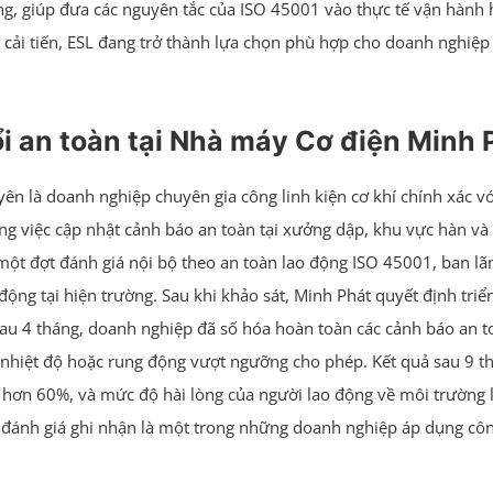
g, giúp đưa các nguyên tắc của ISO 45001 vào thực tế vận hành h
à cải tiến, ESL đang trở thành lựa chọn phù hợp cho doanh nghi
i an toàn tại Nhà máy Cơ điện Minh 
 là doanh nghiệp chuyên gia công linh kiện cơ khí chính xác với
ng việc cập nhật cảnh báo an toàn tại xưởng dập, khu vực hàn và 
 một đợt đánh giá nội bộ theo an toàn lao động ISO 45001, ban l
ng tại hiện trường. Sau khi khảo sát, Minh Phát quyết định triển 
au 4 tháng, doanh nghiệp đã số hóa hoàn toàn các cảnh báo an to
hiệt độ hoặc rung động vượt ngưỡng cho phép. Kết quả sau 9 tháng
h hơn 60%, và mức độ hài lòng của người lao động về môi trường l
vị đánh giá ghi nhận là một trong những doanh nghiệp áp dụng c