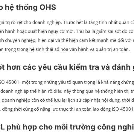
vào hệ thống OHS
á trị rõ rệt cho doanh nghiệp. Trước hết là tăng tính nhất quán c
 vận hành hoặc xuất hiện nguy cơ mới. Thứ ba là giảm sai sót do c
nh chuyên nghiệp, hiện đại và thể hiện cam kết mạnh mẽ đối với 
an trọng trong hệ sinh thái số hóa vận hành và quản trị an toàn.
t hơn các yêu cầu kiểm tra và đánh 
SO 45001, một trong những yếu tố quan trọng là khả năng chứng 
oanh nghiệp thể hiện rõ điều này thông qua hệ thống hiển thị trự
 doanh nghiệp còn có thể lưu lại lịch sử cập nhật nội dung, thời
n, đồng thời củng cố năng lực thực thi an toàn lao động ISO 4500
ESL phù hợp cho môi trường công ngh