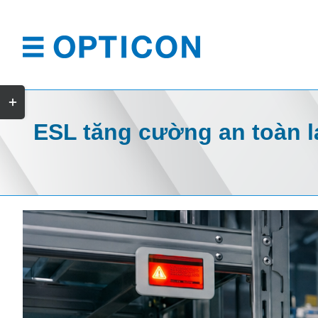
Skip
to
content
Toggle
Sliding
ESL tăng cường an toàn l
Bar
Area