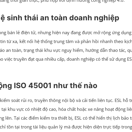
sang thời gian thực, phù hợp với định hướng công nghiệp 4.0.
 hệ sinh thái an toàn doanh nghiệp
trong bán lẻ điện tử, nhưng hiện nay đang được mở rộng ứng dụ
 tin từ xa, kết nối hệ thống trung tâm và phản hồi nhanh theo kịch
o an toàn, trạng thái khu vực nguy hiểm, hướng dẫn thao tác, qu
ào việc truyền đạt qua nhiều cấp, doanh nghiệp có thể sử dụng E
 động ISO 45001 như thế nào
 soát rủi ro, truyền thông nội bộ và cải tiến liên tục. ESL hỗ t
 tại khu vực có nhiệt độ cao, hóa chất hoặc xe nâng hoạt động liên
lên. Tại các điểm kiểm tra thiết bị, ESL có thể hiển thị lịch bảo 
ỉ tồn tại trong tài liệu quản lý mà được hiện diện trực tiếp tro