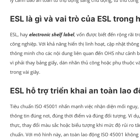
lý cảnh báo an toàn từ thụ động sang chủ động, từ thủ công 
ESL là gì và vai trò của ESL trong
ESL, hay
electronic shelf label
, vốn được biết đến rộng rãi 
công nghiệp. Với khả năng hiển thị linh hoạt, cập nhật thông
thông minh cho các nội dung liên quan đến OHS như cảnh bá
vì phải thay bảng giấy, dán nhãn thủ công hoặc phụ thuộc v
trong vài giây.
ESL hỗ trợ triển khai an toàn lao
Tiêu chuẩn ISO 45001 nhấn mạnh việc nhận diện mối nguy, kiểm
thông tin đúng nơi, đúng thời điểm và đúng đối tượng. Ví dụ,
thực, thay đổi màu sắc hoặc biểu tượng khi mức độ rủi ro tăng 
chuẩn. Với mô hình này, an toàn lao động ISO 45001 không ch