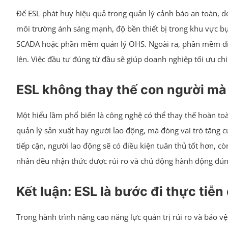
Để ESL phát huy hiệu quả trong quản lý cảnh báo an toàn, d
môi trường ánh sáng mạnh, độ bền thiết bị trong khu vực bụi
SCADA hoặc phần mềm quản lý OHS. Ngoài ra, phần mềm điề
lên. Việc đầu tư đúng từ đầu sẽ giúp doanh nghiệp tối ưu chi p
ESL không thay thế con người mà
Một hiểu lầm phổ biến là công nghệ có thể thay thế hoàn toà
quản lý sản xuất hay người lao động, mà đóng vai trò tăng cư
tiếp cận, người lao động sẽ có điều kiện tuân thủ tốt hơn, 
nhân đều nhận thức được rủi ro và chủ động hành động đú
Kết luận: ESL là bước đi thực tiễ
Trong hành trình nâng cao năng lực quản trị rủi ro và bảo v