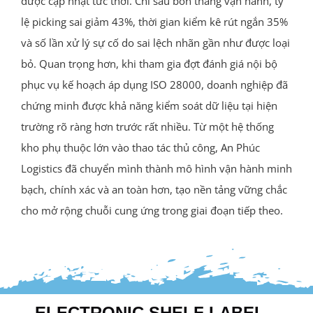
được cập nhật tức thời. Chỉ sau bốn tháng vận hành, tỷ
lệ picking sai giảm 43%, thời gian kiểm kê rút ngắn 35%
và số lần xử lý sự cố do sai lệch nhãn gần như được loại
bỏ. Quan trọng hơn, khi tham gia đợt đánh giá nội bộ
phục vụ kế hoạch áp dụng ISO 28000, doanh nghiệp đã
chứng minh được khả năng kiểm soát dữ liệu tại hiện
trường rõ ràng hơn trước rất nhiều. Từ một hệ thống
kho phụ thuộc lớn vào thao tác thủ công, An Phúc
Logistics đã chuyển mình thành mô hình vận hành minh
bạch, chính xác và an toàn hơn, tạo nền tảng vững chắc
cho mở rộng chuỗi cung ứng trong giai đoạn tiếp theo.
ELECTRONIC SHELF LABEL –