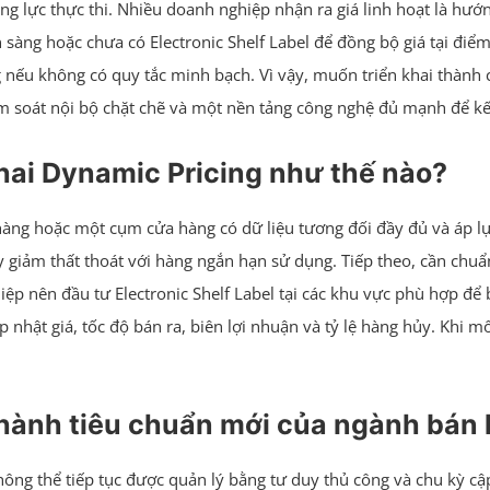
lực thực thi. Nhiều doanh nghiệp nhận ra giá linh hoạt là hướng
àng hoặc chưa có Electronic Shelf Label để đồng bộ giá tại điểm b
 nếu không có quy tắc minh bạch. Vì vậy, muốn triển khai thành
iểm soát nội bộ chặt chẽ và một nền tảng công nghệ đủ mạnh để kế
hai Dynamic Pricing như thế nào?
hàng hoặc một cụm cửa hàng có dữ liệu tương đối đầy đủ và áp lự
y giảm thất thoát với hàng ngắn hạn sử dụng. Tiếp theo, cần chuẩn
ệp nên đầu tư Electronic Shelf Label tại các khu vực phù hợp để
 cập nhật giá, tốc độ bán ra, biên lợi nhuận và tỷ lệ hàng hủy. K
thành tiêu chuẩn mới của ngành bán 
hông thể tiếp tục được quản lý bằng tư duy thủ công và chu kỳ cậ