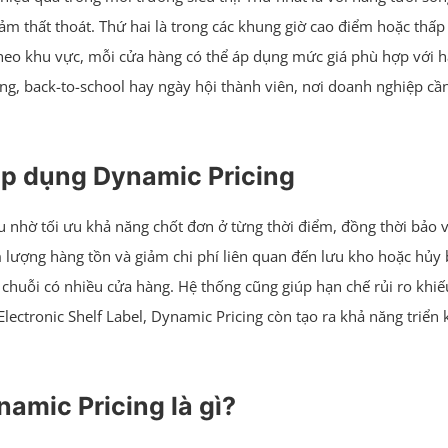
iảm thất thoát. Thứ hai là trong các khung giờ cao điểm hoặc thấp
theo khu vực, mỗi cửa hàng có thể áp dụng mức giá phù hợp với hà
ương, back-to-school hay ngày hội thành viên, nơi doanh nghiệp c
 áp dụng Dynamic Pricing
hu nhờ tối ưu khả năng chốt đơn ở từng thời điểm, đồng thời bảo 
lượng hàng tồn và giảm chi phí liên quan đến lưu kho hoặc hủy b
 chuỗi có nhiều cửa hàng. Hệ thống cũng giúp hạn chế rủi ro khiế
Electronic Shelf Label, Dynamic Pricing còn tạo ra khả năng triển
namic Pricing là gì?