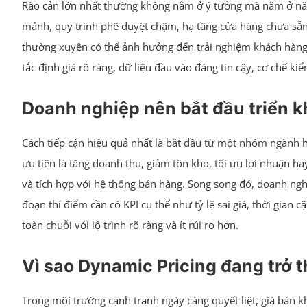
Rào cản lớn nhất thường không nằm ở ý tưởng mà nằm ở năng 
mảnh, quy trình phê duyệt chậm, hạ tầng cửa hàng chưa sẵn s
thường xuyên có thể ảnh hưởng đến trải nghiệm khách hàng
tắc định giá rõ ràng, dữ liệu đầu vào đáng tin cậy, cơ chế k
Doanh nghiệp nên bắt đầu triển k
Cách tiếp cận hiệu quả nhất là bắt đầu từ một nhóm ngành 
ưu tiên là tăng doanh thu, giảm tồn kho, tối ưu lợi nhuận ha
và tích hợp với hệ thống bán hàng. Song song đó, doanh nghi
đoạn thí điểm cần có KPI cụ thể như tỷ lệ sai giá, thời gian
toàn chuỗi với lộ trình rõ ràng và ít rủi ro hơn.
Vì sao Dynamic Pricing đang trở 
Trong môi trường cạnh tranh ngày càng quyết liệt, giá bán k