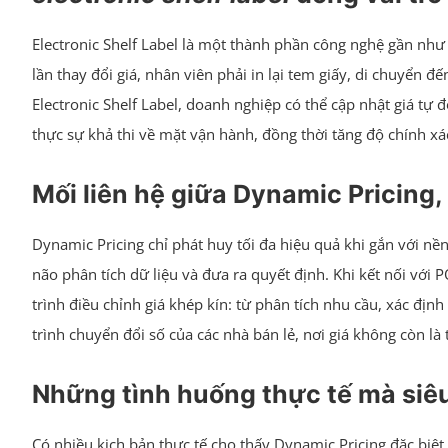
Electronic Shelf Label là một thành phần công nghệ gần như
lần thay đổi giá, nhân viên phải in lại tem giấy, di chuyển đ
Electronic Shelf Label, doanh nghiệp có thể cập nhật giá tự
thực sự khả thi về mặt vận hành, đồng thời tăng độ chính x
Mối liên hệ giữa Dynamic Pricing, 
Dynamic Pricing chỉ phát huy tối đa hiệu quả khi gắn với nền
não phân tích dữ liệu và đưa ra quyết định. Khi kết nối vớ
trình điều chỉnh giá khép kín: từ phân tích nhu cầu, xác địn
trình chuyển đổi số của các nhà bán lẻ, nơi giá không còn là
Những tình huống thực tế mà siêu
Có nhiều kịch bản thực tế cho thấy Dynamic Pricing đặc biệt