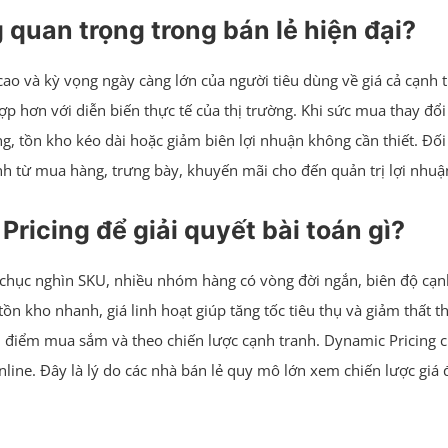
quan trọng trong bán lẻ hiện đại?
cao và kỳ vọng ngày càng lớn của người tiêu dùng về giá cả cạnh
ợp hơn với diễn biến thực tế của thị trường. Khi sức mua thay đổ
g, tồn kho kéo dài hoặc giảm biên lợi nhuận không cần thiết. Đố
nh từ mua hàng, trưng bày, khuyến mãi cho đến quản trị lợi nhuậ
Pricing để giải quyết bài toán gì?
g chục nghìn SKU, nhiều nhóm hàng có vòng đời ngắn, biên độ cạn
n kho nhanh, giá linh hoạt giúp tăng tốc tiêu thụ và giảm thất
i điểm mua sắm và theo chiến lược cạnh tranh. Dynamic Pricing c
nline. Đây là lý do các nhà bán lẻ quy mô lớn xem chiến lược giá