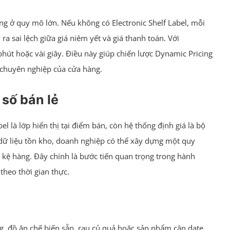
ng ở quy mô lớn. Nếu không có Electronic Shelf Label, mỗi
ra sai lệch giữa giá niêm yết và giá thanh toán. Với
phút hoặc vài giây. Điều này giúp chiến lược Dynamic Pricing
h chuyên nghiệp của cửa hàng.
 số bán lẻ
l là lớp hiển thị tại điểm bán, còn hệ thống định giá là bộ
 dữ liệu tồn kho, doanh nghiệp có thể xây dựng một quy
ên kệ hàng. Đây chính là bước tiến quan trọng trong hành
theo thời gian thực.
ng, đồ ăn chế biến sẵn, rau củ quả hoặc sản phẩm cận date,