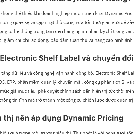
 không thể thiếu khi doanh nghiệp muốn triển khai Dynamic Prici
ến từng quầy kệ và cập nhật thủ công, vừa tốn thời gian vừa dễ xảy 
 động từ hệ thống trung tâm đến hàng nghìn nhãn kệ chỉ trong vài 
ác, giảm chi phí lao động, bảo đảm tuân thủ và nâng cao hình ản
Electronic Shelf Label và chuyển đổi
 tảng dữ liệu và công nghệ vận hành đồng bộ. Electronic Shelf Labe
i POS, ERP, phần mềm quản lý khuyến mãi, công cụ phân tích BI và
h mức giá mục tiêu, phê duyệt chính sách đến hiển thị tức thời tr
 thông tin tĩnh mà trở thành một công cụ chiến lược được quản trị 
 thị nên áp dụng Dynamic Pricing
 hiệu quả trong môi trường siêu thị. Thứ nhất là với hàng tươi số