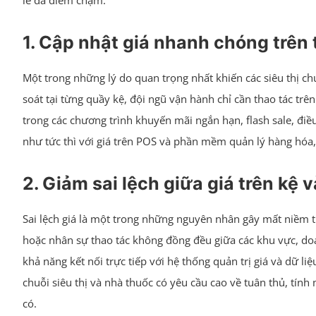
lẻ đa điểm chạm.
1. Cập nhật giá nhanh chóng trên
Một trong những lý do quan trọng nhất khiến các siêu thị chuy
soát tại từng quầy kệ, đội ngũ vận hành chỉ cần thao tác tr
trong các chương trình khuyến mãi ngắn hạn, flash sale, điề
như tức thì với giá trên POS và phần mềm quản lý hàng hóa, 
2. Giảm sai lệch giữa giá trên kệ 
Sai lệch giá là một trong những nguyên nhân gây mất niềm t
hoặc nhân sự thao tác không đồng đều giữa các khu vực, doan
khả năng kết nối trực tiếp với hệ thống quản trị giá và dữ li
chuỗi siêu thị và nhà thuốc có yêu cầu cao về tuân thủ, tín
có.