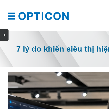
Skip
to
content
Toggle
Sliding
7 lý do khiến siêu thị h
Bar
Area