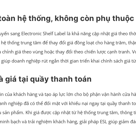
 toàn hệ thống, không còn phụ thuộc
ển sang Electronic Shelf Label là khả năng cập nhật giá theo thời 
ên hệ thống trung tâm để thay đổi giá đồng loạt cho hàng trăm, th
u chỉnh giá theo vùng hoặc thay đổi theo chiến lược cạnh tranh. V
giúp doanh nghiệp rút ngắn thời gian triển khai chính sách giá từ
và giá tại quầy thanh toán
in của khách hàng và tạo áp lực lớn cho bộ phận vận hành cửa h
h nghiệp đã có thể đối mặt với khiếu nại ngay tại quầy thanh toán
ệu sản phẩm. Khi giá được cập nhật từ hệ thống trung tâm, thông tin
h minh bạch và trải nghiệm khách hàng, giải pháp ESL giúp giảm đ