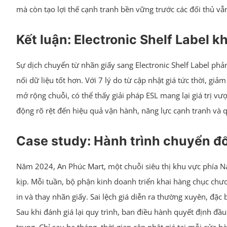
mà còn tạo lợi thế cạnh tranh bền vững trước các đối thủ vẫ
Kết luận: Electronic Shelf Label 
Sự dịch chuyển từ nhãn giấy sang Electronic Shelf Label ph
nối dữ liệu tốt hơn. Với 7 lý do từ cập nhật giá tức thời, giả
mở rộng chuỗi, có thể thấy giải pháp ESL mang lại giá trị vư
động rõ rệt đến hiệu quả vận hành, năng lực cạnh tranh và 
Case study: Hành trình chuyển đổi
Năm 2024, An Phúc Mart, một chuỗi siêu thị khu vực phía N
kịp. Mỗi tuần, bộ phận kinh doanh triển khai hàng chục chư
in và thay nhãn giấy. Sai lệch giá diễn ra thường xuyên, đặc
Sau khi đánh giá lại quy trình, ban điều hành quyết định đầu