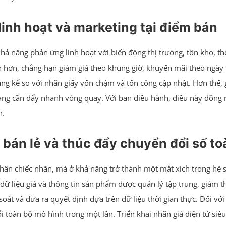
á linh hoạt và marketing tại điểm bán
ả năng phản ứng linh hoạt với biến động thị trường, tồn kho, thời
n hơn, chẳng hạn giảm giá theo khung giờ, khuyến mãi theo ngày 
đáng kể so với nhãn giấy vốn chậm và tốn công cập nhật. Hơn thế,
àng cần đẩy nhanh vòng quay. Với ban điều hành, điều này đồng 
h.
rị bán lẻ và thúc đẩy chuyển đổi số to
 thân chiếc nhãn, mà ở khả năng trở thành một mắt xích trong hệ s
ữ liệu giá và thông tin sản phẩm được quản lý tập trung, giảm th
oát và đưa ra quyết định dựa trên dữ liệu thời gian thực. Đối vớ
toàn bộ mô hình trong một lần. Triển khai nhãn giá điện tử siêu 