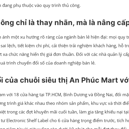
n đang phụ thuộc vào quy trình thủ công.
không chỉ là thay nhãn, mà là nâng c
ản ánh một xu hướng rõ ràng của ngành bán lẻ hiện đại: mọi quy t
m sai lệch, tiết kiệm chi phí, cải thiện trải nghiệm khách hàng, hỗ 
ợt xa chức năng hiển thị giá đơn thuần. Đối với các nhà quản lý cấ
quá trình chuyển đổi số của doanh nghiệp bán lẻ.
 của chuỗi siêu thị An Phúc Mart với
am với 18 cửa hàng tại TP.HCM, Bình Dương và Đồng Nai, đối mặ
ơng trình giá khác nhau theo nhóm sản phẩm, khu vực và thời điể
 biệt trong các đợt khuyến mãi cuối tuần, làm gia tăng khiếu nại
 tư Electronic Shelf Label cho 6 cửa hàng trọng điểm trước, tích