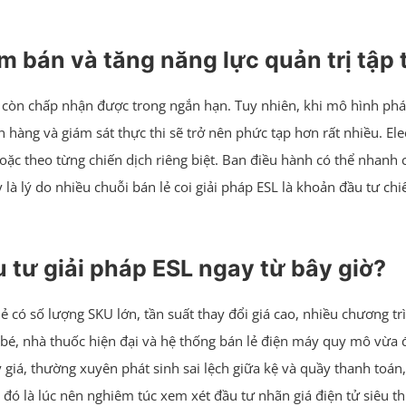
m bán và tăng năng lực quản trị tập 
còn chấp nhận được trong ngắn hạn. Tuy nhiên, khi mô hình phát t
 hàng và giám sát thực thi sẽ trở nên phức tạp hơn rất nhiều. Elec
oặc theo từng chiến dịch riêng biệt. Ban điều hành có thể nhanh c
là lý do nhiều chuỗi bán lẻ coi giải pháp ESL là khoản đầu tư c
 tư giải pháp ESL ngay từ bây giờ?
 lẻ có số lượng SKU lớn, tần suất thay đổi giá cao, nhiều chương 
à bé, nhà thuốc hiện đại và hệ thống bán lẻ điện máy quy mô vừa đ
giá, thường xuyên phát sinh sai lệch giữa kệ và quầy thanh toán, 
 là lúc nên nghiêm túc xem xét đầu tư nhãn giá điện tử siêu thị. 