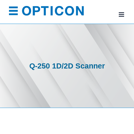
Skip
to
content
Q-250 1D/2D Scanner