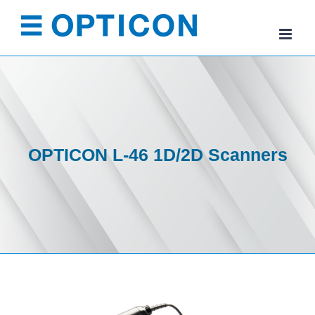
Skip
to
content
OPTICON L-46 1D/2D Scanners