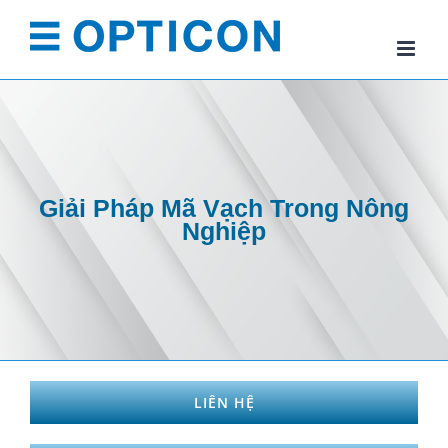
Skip
to
content
Giải Pháp Mã Vạch Trong Nông
Nghiệp
LIÊN HỆ